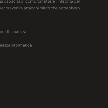
sua capacità di compromettere l’integrità del
per prevenire attacchi mirati che potrebbero
ice di sicurezza
curezza informatica