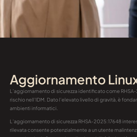
Aggiornamento Linux
L’aggiornamento di sicurezza identificato come RHSA-202
rischio nell’IDM. Dato l’elevato livello di gravità, è f
ambienti informatici.
L’aggiornamento di sicurezza RHSA-2025:17648 interessa 
rilevata consente potenzialmente a un utente malintenzi