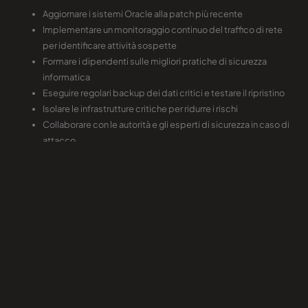
Aggiornare i sistemi Oracle alla patch più recente
Implementare un monitoraggio continuo del traffico di rete
per identificare attività sospette
Formare i dipendenti sulle migliori pratiche di sicurezza
informatica
Eseguire regolari backup dei dati critici e testare il ripristino
Isolare le infrastrutture critiche per ridurre i rischi
Collaborare con le autorità e gli esperti di sicurezza in caso di
attacco.
Fonte:
Cybersecurity Dive – Latest News