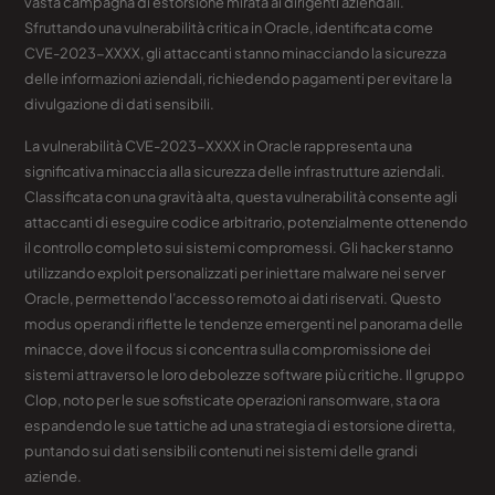
vasta campagna di estorsione mirata ai dirigenti aziendali.
Sfruttando una vulnerabilità critica in Oracle, identificata come
CVE-2023-XXXX, gli attaccanti stanno minacciando la sicurezza
delle informazioni aziendali, richiedendo pagamenti per evitare la
divulgazione di dati sensibili.
La vulnerabilità CVE-2023-XXXX in Oracle rappresenta una
significativa minaccia alla sicurezza delle infrastrutture aziendali.
Classificata con una gravità alta, questa vulnerabilità consente agli
attaccanti di eseguire codice arbitrario, potenzialmente ottenendo
il controllo completo sui sistemi compromessi. Gli hacker stanno
utilizzando exploit personalizzati per iniettare malware nei server
Oracle, permettendo l’accesso remoto ai dati riservati. Questo
modus operandi riflette le tendenze emergenti nel panorama delle
minacce, dove il focus si concentra sulla compromissione dei
sistemi attraverso le loro debolezze software più critiche. Il gruppo
Clop, noto per le sue sofisticate operazioni ransomware, sta ora
espandendo le sue tattiche ad una strategia di estorsione diretta,
puntando sui dati sensibili contenuti nei sistemi delle grandi
aziende.