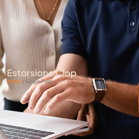
Estorsione Clop
Home
/ Single Post