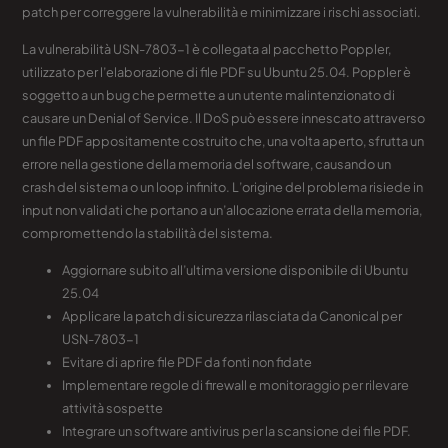
patch per correggere la vulnerabilità e minimizzare i rischi associati.
La vulnerabilità USN-7803-1 è collegata al pacchetto Poppler,
utilizzato per l’elaborazione di file PDF su Ubuntu 25.04. Poppler è
soggetto a un bug che permette a un utente malintenzionato di
causare un Denial of Service. Il DoS può essere innescato attraverso
un file PDF appositamente costruito che, una volta aperto, sfrutta un
errore nella gestione della memoria del software, causando un
crash del sistema o un loop infinito. L’origine del problema risiede in
input non validati che portano a un’allocazione errata della memoria,
compromettendo la stabilità del sistema.
Aggiornare subito all’ultima versione disponibile di Ubuntu
25.04
Applicare la patch di sicurezza rilasciata da Canonical per
USN-7803-1
Evitare di aprire file PDF da fonti non fidate
Implementare regole di firewall e monitoraggio per rilevare
attività sospette
Integrare un software antivirus per la scansione dei file PDF.