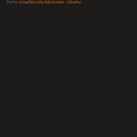
Fonte:
LinuxSecurity Advisories – Ubuntu
FreelanceBo Group
Call Us : (+39) 334 2292049
Mail: info@freelancebo.it
Quick Links
Chi Siamo
News
Contatti
Resources