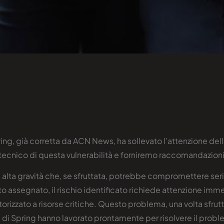
ring, già corretta da ACN News, ha sollevato l’attenzione de
 tecnico di questa vulnerabilità e forniremo raccomandazioni 
 di alta gravità che, se sfruttata, potrebbe compromettere ser
assegnato, il rischio identificato richiede attenzione immedi
rizzato a risorse critiche. Questo problema, una volta sfrutt
zza di Spring hanno lavorato prontamente per risolvere il probl