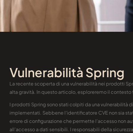
Vulnerabilità Spring
La recente scoperta di una vulnerabilità nei prodotti Sp
alta gravità. In questo articolo, esploreremo il contesto
I prodotti Spring sono stati colpiti da una vulnerabilità
implementati. Sebbene l’identificatore CVE non sia stato 
errore di configurazione che permette l’accesso non auto
all’accesso a dati sensibili. I responsabili della sicure