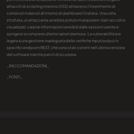
attacchi di scripting intersito (XSS) attraverso l’inserimento di
contenuti malevoli all’interno di dashboard Grafana. Una volta
sfruttata, un attaccante avrebbe potuto manipolare i dati raccolti e
visualizzati, carpire informazioni sensibili dalle sessioni utente e
spingersi a compiere ulteriori azioni dannose. La vulnerabilità era
legata a una gestione inadeguata delle verifiche input/output in
specifici endpoint REST, che sono stati corretti nell’ultima versione
del software tramite patch di sicurezza.
_RACCOMANDAZIONI_
_FONTI_