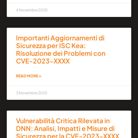
4 Novembre 2025
Importanti Aggiornamenti di
Sicurezza per ISC Kea:
Risoluzione dei Problemi con
CVE-2023-XXXX
READ MORE »
3 Novembre 2025
Vulnerabilità Critica Rilevata in
DNN: Analisi, Impatti e Misure di
Sicurezza per la CVE-2023-XXXX