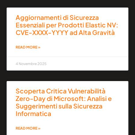
Aggiornamenti di Sicurezza
Essenziali per Prodotti Elastic NV:
CVE-XXXX-YYYY ad Alta Gravità
READ MORE »
4 Novembre 2025
Scoperta Critica Vulnerabilità
Zero-Day di Microsoft: Analisi e
Suggerimenti sulla Sicurezza
Informatica
READ MORE »