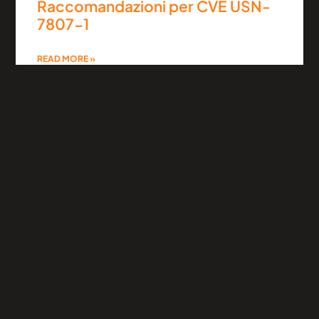
Raccomandazioni per CVE USN-
7807-1
READ MORE »
9 Ottobre 2025
Criticità del Kernel su Ubuntu
24.04: Problemi di Sicurezza
Azure USN-7808-1
READ MORE »
9 Ottobre 2025