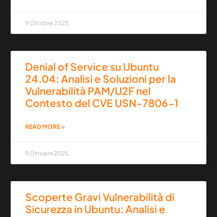
9 Ottobre 2025
Denial of Service su Ubuntu
24.04: Analisi e Soluzioni per la
Vulnerabilità PAM/U2F nel
Contesto del CVE USN-7806-1
READ MORE »
9 Ottobre 2025
Scoperte Gravi Vulnerabilità di
Sicurezza in Ubuntu: Analisi e