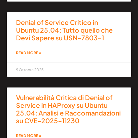
Denial of Service Critico in
Ubuntu 25.04: Tutto quello che
Devi Sapere su USN-7803-1
READ MORE »
9 Ottobre 2025
Vulnerabilità Critica di Denial of
Service in HAProxy su Ubuntu
25.04: Analisi e Raccomandazioni
su CVE-2025-11230
READ MORE »